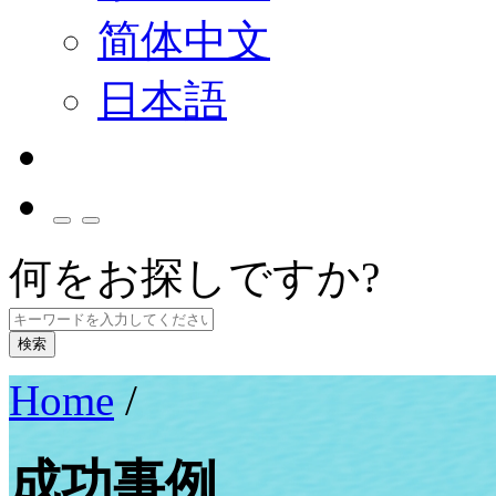
简体中文
日本語
何をお探しですか?
検索
Home
/
成功事例