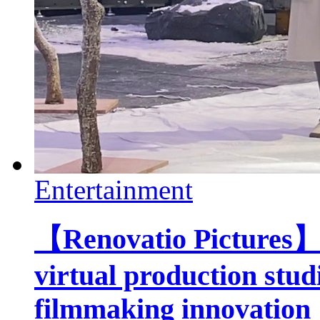
Entertainment
【Renovatio Pictures】
virtual production stud
filmmaking innovation