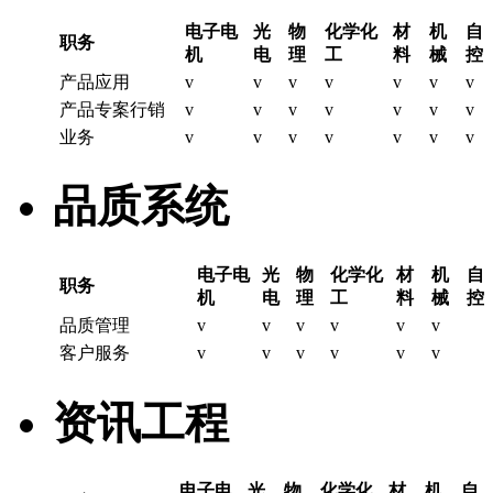
电子电
光
物
化学化
材
机
自
职务
机
电
理
工
料
械
控
产品应用
v
v
v
v
v
v
v
产品专案行销
v
v
v
v
v
v
v
业务
v
v
v
v
v
v
v
品质系统
电子电
光
物
化学化
材
机
自
职务
机
电
理
工
料
械
控
品质管理
v
v
v
v
v
v
客户服务
v
v
v
v
v
v
资讯工程
电子电
光
物
化学化
材
机
自