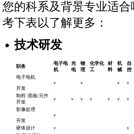
您的科系及背景专业适合
考下表以了解更多：
技术研发
电子电
光
物
化学化
材
机
自
职务
机
电
理
工
料
械
控
电子电机
v
v
v
v
开发
制程 /面板/元件
v
v
v
v
v
v
v
开发
影像处理
v
开发
硬体设计
v
v