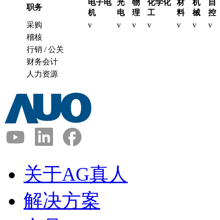
电子电
光
物
化学化
材
机
自
职务
机
电
理
工
料
械
控
采购
v
v
v
v
v
v
v
稽核
行销 / 公关
财务会计
人力资源
关于AG真人
解决方案