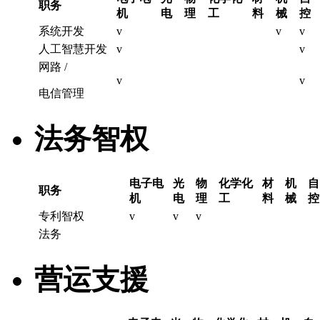
职务
机
电
理
工
料
械
控
系统开发
v
v
v
人工智慧开发
v
v
网路 /
v
v
电信管理
法务智权
电子电
光
物
化学化
材
机
自
职务
机
电
理
工
料
械
控
专利智权
v
v
v
法务
营运支援