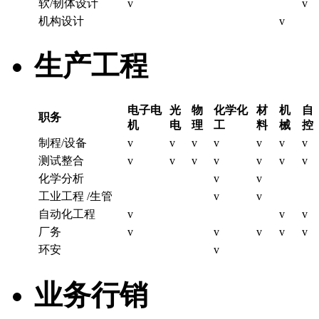
软/韧体设计
v
v
机构设计
v
生产工程
电子电
光
物
化学化
材
机
自
职务
机
电
理
工
料
械
控
制程/设备
v
v
v
v
v
v
v
测试整合
v
v
v
v
v
v
v
化学分析
v
v
工业工程 /生管
v
v
自动化工程
v
v
v
厂务
v
v
v
v
v
环安
v
业务行销